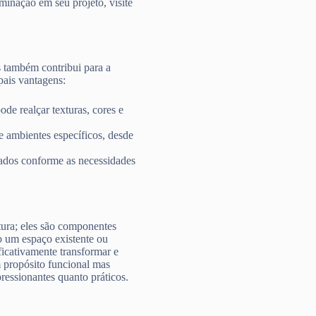
minação em seu projeto, visite
s também contribui para a
pais vantagens:
ode realçar texturas, cores e
e ambientes específicos, desde
stados conforme as necessidades
tura; eles são componentes
o um espaço existente ou
ficativamente transformar e
m propósito funcional mas
ressionantes quanto práticos.