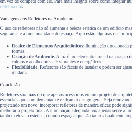
em vez de competir com ele. Para mais insights sobre como integrar ilu
refletor.com
.
Vantagens dos Refletores na Arquitetura
O uso de refletores não só aumenta a beleza estética de um edifício ma
segurança e a funcionalidade do espaço. Aqui estão algumas das princi
Realce de Elementos Arquitetônicos
: Iluminação direcionada p
formas.
Criação de Ambiente
: A luz é um elemento crucial na criação d
calmos e acolhedores até vibrantes e energéticos.
Flexibilidade
: Refletores são fáceis de instalar e podem ser aju
mudam.
Conclusão
Refletores são mais do que apenas acessórios em um projeto de arquite
essenciais que complementam e realçam o design geral. Seja renovand
projetando um novo, incorporar refletores de maneira eficaz pode signi
melhorar o projeto final. A iluminação adequada não apenas serve a u
também eleva a estética, criando espaços que são tanto visualmente imp