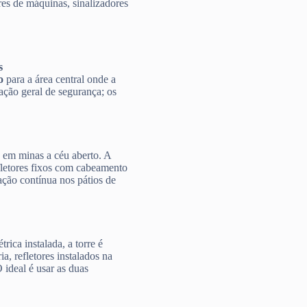
res de máquinas, sinalizadores
s
o
para a área central onde a
ação geral de segurança; os
 em minas a céu aberto. A
efletores fixos com cabeamento
ção contínua nos pátios de
rica instalada, a torre é
a, refletores instalados na
O ideal é usar as duas