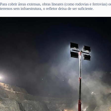
Para cobrir áreas extensas, obras lineares (como rodovias e ferrovias)
terrenos sem infraestrutura, o refletor deixa de ser suficiente.