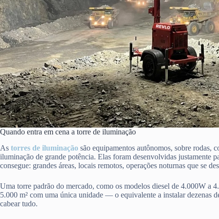
Quando entra em cena a torre de iluminação
As
torres de iluminação
são equipamentos autônomos, sobre rodas, co
iluminação de grande potência. Elas foram desenvolvidas justamente par
consegue: grandes áreas, locais remotos, operações noturnas que se d
Uma torre padrão do mercado, como os modelos diesel de 4.000W a 4.
5.000 m² com uma única unidade — o equivalente a instalar dezenas de 
cabear tudo.