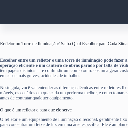
Pular
para
o
conteúdo
Refletor ou Torre de Iluminação? Saiba Qual Escolher para Cada Situ
Escolher entre um refletor e uma torre de iluminação pode fazer 
operação eficiente e um canteiro de obras parado por falta de visib
têm papéis distintos — e confundir um com o outro costuma gerar custos
em casos mais graves, acidentes de trabalho.
Neste guia, você vai entender as diferenças técnicas entre refletores fix
móveis, os cenários em que cada um performa melhor, e como tomar es
antes de contratar qualquer equipamento.
O que é um refletor e para que ele serve
O refletor é um equipamento de iluminação direcional, geralmente fix
para concentrar um feixe de luz em uma área específica. Ele é amplame