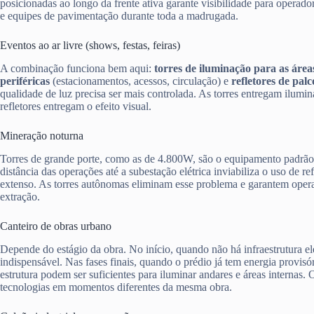
posicionadas ao longo da frente ativa garante visibilidade para operado
e equipes de pavimentação durante toda a madrugada.
Eventos ao ar livre (shows, festas, feiras)
A combinação funciona bem aqui:
torres de iluminação para as área
periféricas
(estacionamentos, acessos, circulação) e
refletores de palc
qualidade de luz precisa ser mais controlada. As torres entregam ilumin
refletores entregam o efeito visual.
Mineração noturna
Torres de grande porte, como as de 4.800W, são o equipamento padrão
distância das operações até a subestação elétrica inviabiliza o uso de r
extenso. As torres autônomas eliminam esse problema e garantem opera
extração.
Canteiro de obras urbano
Depende do estágio da obra. No início, quando não há infraestrutura elét
indispensável. Nas fases finais, quando o prédio já tem energia provisóri
estrutura podem ser suficientes para iluminar andares e áreas internas. 
tecnologias em momentos diferentes da mesma obra.