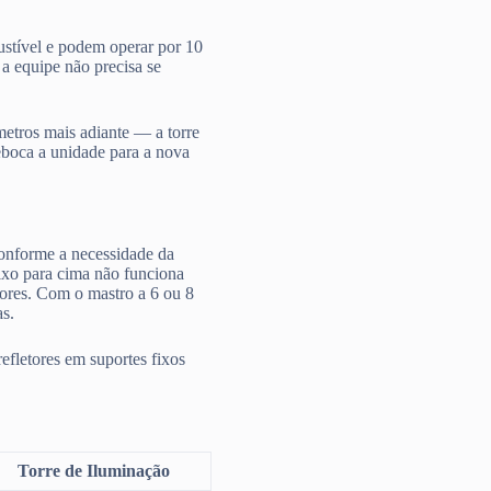
ustível e podem operar por 10
 a equipe não precisa se
etros mais adiante — a torre
eboca a unidade para a nova
 conforme a necessidade da
ixo para cima não funciona
ores. Com o mastro a 6 ou 8
as.
refletores em suportes fixos
Torre de Iluminação