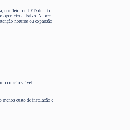
, o refletor de LED de alta
to operacional baixo. A torre
nutenção noturna ou expansão
a uma opção viável.
to menos custo de instalação e
a.—