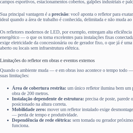
campos esportivos, estacionamentos cobertos, galpões industriais e pal
Sua principal vantagem é a
precisão
: você aponta o refletor para exata
ideal quando a área de trabalho é conhecida, delimitada e não muda ao 
Os refletores modernos de LED, por exemplo, entregam alta eficiênc
energético — o que os torna excelentes para instalações fixas conectada
exige eletricidade da concessionária ou de gerador fixo, o que já é u
aberto ou locais sem infraestrutura elétrica.
Limitações do refletor em obras e eventos externos
Quando o ambiente muda — e em obras isso acontece o tempo todo —, 
suas limitações:
Área de cobertura restrita:
um único refletor ilumina bem um 
obra de 200 metros.
Instalação dependente de estrutura:
precisa de poste, parede o
posicionado na altura correta.
Mobilidade zero:
mover um refletor instalado exige desmontag
— perda de tempo e produtividade.
Dependência de rede elétrica:
sem tomada ou gerador próximo, 
funciona.