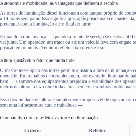
Autonomia e mobilidade: as vantagens que definem a escolha
As torres de iluminação diesel funcionam com tanque próprio de comb
a 14 horas sem parar. Isso significa que, após posicionada e abastecida,
preocupar com a iluminação até o final do turno.
E quando a obra avança — quando a frente de serviço se desloca 500 m
vai junto. Um operador, um trator ou até um veículo leve com engate r
posição em minutos. Nenhum refletor fixo oferece isso.
Altura ajustável: o fator que muda tudo
O mastro telescópico das torres permite ajustar a altura da iluminação
operação. Em trabalhos de terraplenagem, por exemplo, iluminar de ba
bem — a sombra dos equipamentos prejudica a visibilidade dos operad
metros de altura, a luz cobre toda a área sem criar sombras problemátic
Essa flexibilidade de altura é simplesmente impossível de replicar com 
sem uma infraestrutura cara e trabalhosa.—
Comparativo direto: refletor vs. torre de iluminação
Critério
Refletor